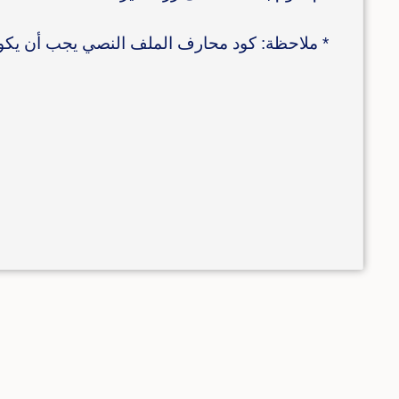
* ملاحظة: كود محارف الملف النصي يجب أن يكون F16 (UCS-2 LE