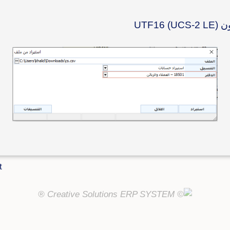
UT)
t