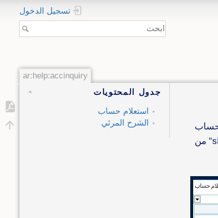
تسجيل الدخول
ar:help:accinquiry
جدول المحتويات
استعلام حساب
الشرح المرئي
لحساب
مع إمكانية إرسال اسم الحساب المستعلم عنه إلى المستند المطلوب عن طريق الضغط على زر "shift+enter" من