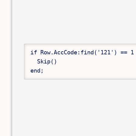
if Row.AccCode:find('121') == 1 
  Skip()

end; 