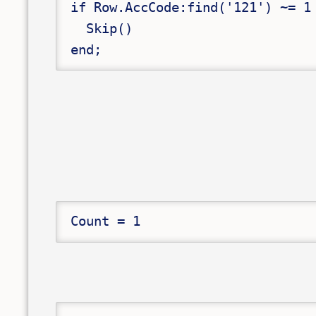
if Row.AccCode:find('121') ~= 1 
  Skip()

end;
Count = 1