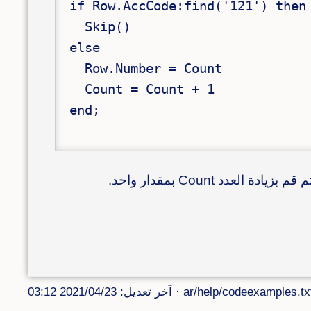
if Row.AccCode:find('121') then

  Skip()

else

  Row.Number = Count

  Count = Count + 1

end;

ar/help/codeexamples.tx
· آخر تعديل: 2021/04/23 03:12