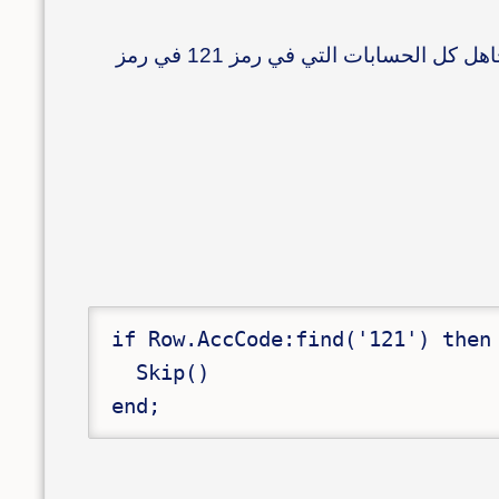
إذا أردنا استثناء الأسطر التي اسم الحساب، او رمز الحساب (أي خلية) فيها حرف أو كلمة محددة، مثلا أريد تجاهل كل الحسابات التي في رمز 121 في رمز
if Row.AccCode:find('121') then

  Skip()

end;