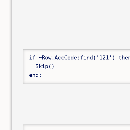
if ~Row.AccCode:find('121') then
  Skip()

end;