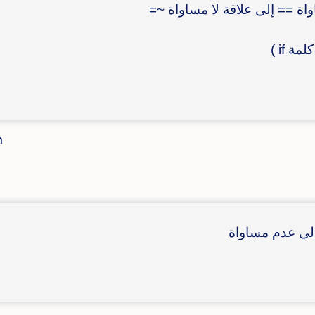
اة == إلى علاقة لا مساواة ~=
ة if )

