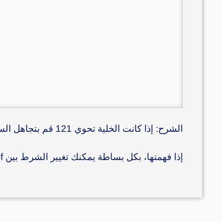
الشرح: إذا كانت الخلية تحوي 121 قم بتجاهل السطر، و إلا قم بتعديل قيمة خلية Number إلى العدد Count ثم قم بزيادة العدد Count بمقدار واحد.
إذا فهمتها، بكل بساطة يمكنك تغيير الشرط بين if وبين then حسب الأمثلة اعلاه.