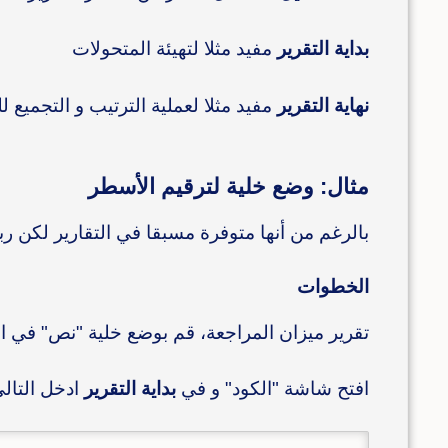
بداية التقرير
مفيد مثلا لتهيئة المتحولات
نهاية التقرير
مفيد مثلا لعملية الترتيب و التجميع لل
مثال: وضع خلية لترقيم الأسطر
بالرغم من أنها متوفرة مسبقا في التقارير لكن ربم
الخطوات
تقرير ميزان المراجعة، قم بوضع خلية "نص" في التقرير، سم هذه الخلية Number (حافظ على
افتح شاشة "الكود" و في
بداية التقرير
ادخل التال