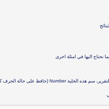
نتائج
ا نحتاج اليها في امثلة اخرى
 حالة الحرف كبير ام صغير) و عنوان لها "
ي