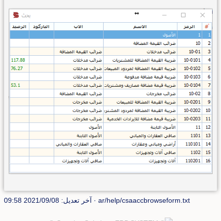
ar/help/csaaccbrowseform.txt
· آخر تعديل: 2021/09/08 09:58