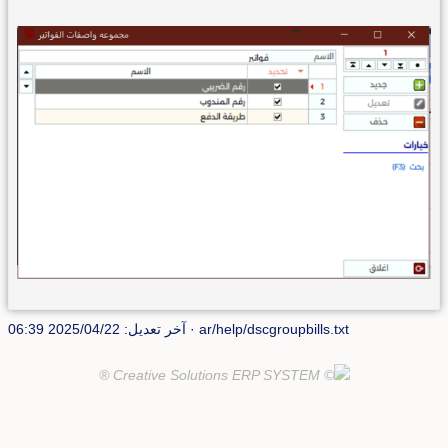
ar/help/dscgroupbills.txt
· آخر تعديل: 2025/04/22 06:39