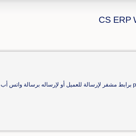
مستند خاص لتصدير الطلبيات الكترونياً بصيغة pdf برابط مشفر لإرسالة للعميل أو لإرساله برسالة و