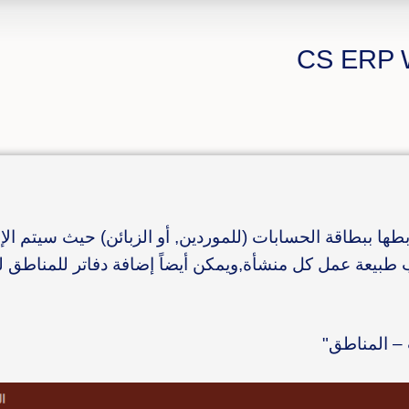
طها ببطاقة الحسابات (للموردين, أو الزبائن) حيث سيتم الإ
ب طبيعة عمل كل منشأة,ويمكن أيضاً إضافة دفاتر للمناطق ل
 – المناطق"