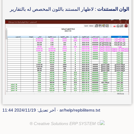
الوان المستندات
: لاظهار المستند باللون المخصص له بالتقارير
ar/help/repbilitems.txt
· آخر تعديل: 2024/11/19 11:44