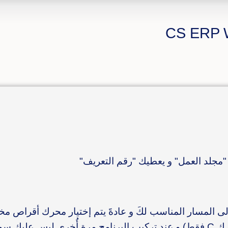
مجلد العمل" و يعطيك "رقم التعريف"
إلى المسار المناسب لكَ و عادةََ يتم إختيار محرك أقراص 
ل السابق.