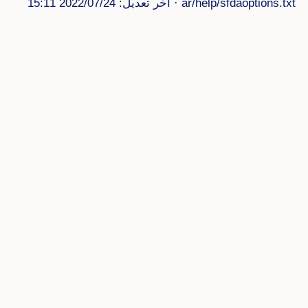
ar/help/sfdaoptions.txt
· آخر تعديل: 2022/07/24 15:11