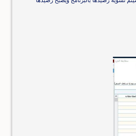
 سيتم تسوية رصيدها بالبرنامج ويصبح رصيدها