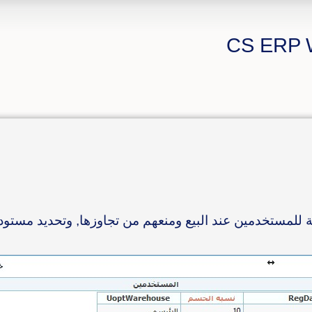
للمستخدمين عند البيع ومنعهم من تجاوزها, وتحديد مستودع