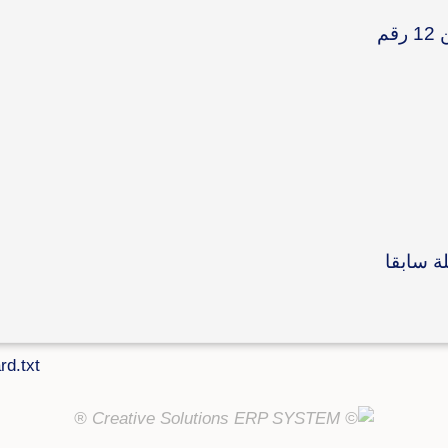
م
ة سابقا
rd.txt